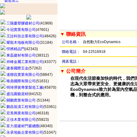
製造加工
三陽慶塑膠建材公司
(41969)
今冠實業有限公司
(47601)
▼ 聯絡資訊
王詮科技企業有限公司
(48426)
公司名稱：
自然動力EcoDynamics
耀龍木地板有限公司
(31184)
悍將精品門
(42343)
聯絡電話：
04-22516918
東磊建材有限公司
(38312)
傳真電話：
祥峰金屬工業有限公司
(43377)
建泰國際五金
(57262)
▼ 公司簡介
達聯昌實業有限公司
(58847)
在現代生活節奏加快的時代，我們
唯鼎國際有限公司
(51631)
志為大眾帶來更安全、更健康的生
明琦彈簧專業製造工廠
(45870)
EcoDynamics致力於為室內
盛泓園藝資材
(64152)
機，到整合式的應用。
關鵬實業有限公司
(51344)
鵬昌裝潢工程有限公司
(53361)
宏美興業有限公司
(46318)
正佳木業有限公司
(55823)
富力屋建材門窗總匯
(48340)
永承地板企業有限公司
(51047)