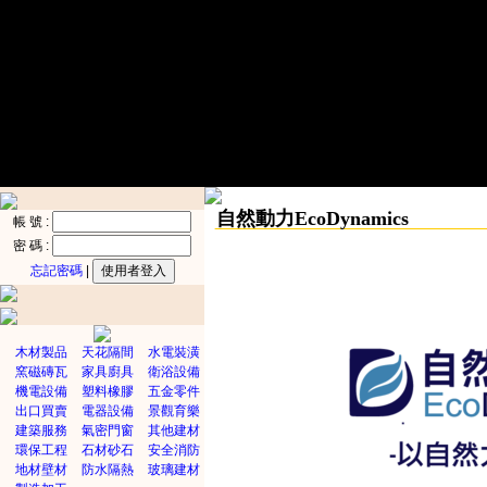
自然動力EcoDynamics
帳 號 :
密 碼 :
忘記密碼
|
木材製品
天花隔間
水電裝潢
窯磁磚瓦
家具廚具
衛浴設備
機電設備
塑料橡膠
五金零件
出口買賣
電器設備
景觀育樂
建築服務
氣密門窗
其他建材
環保工程
石材砂石
安全消防
地材壁材
防水隔熱
玻璃建材