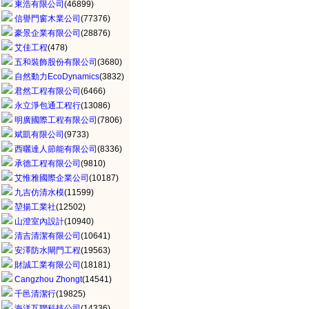
東浩有限公司
(46899)
信譽門窗木業公司
(77376)
豪景企業有限公司
(28876)
艾佳工程
(478)
五和裝飾股份有限公司
(3680)
自然動力EcoDynamics
(3832)
君然工程有限公司
(6466)
永立淨包通工程行
(13086)
明廣國際工程有限公司
(7806)
斌凱有限公司
(9733)
西曬達人節能有限公司
(8336)
承德工程有限公司
(9810)
艾惟雅國際企業公司
(10187)
九吉仿清水模
(11599)
堃揚工業社
(12502)
山澄室內設計
(10940)
清吉清潔有限公司
(10641)
安澤防水閘門工程
(19563)
財誠工業有限公司
(18181)
Cangzhou Zhongt
(14541)
千邑清潔行
(19825)
海洋互聯科技公司
(14336)