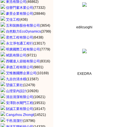
東浩有限公司
(46862)
信譽門窗木業公司
(77332)
豪景企業有限公司
(28846)
艾佳工程
(436)
五和裝飾股份有限公司
(3654)
edilcuoghi
自然動力EcoDynamics
(3799)
君然工程有限公司
(6438)
永立淨包通工程行
(13017)
明廣國際工程有限公司
(7779)
斌凱有限公司
(9721)
西曬達人節能有限公司
(8316)
承德工程有限公司
(9801)
艾惟雅國際企業公司
(10169)
EXEDRA
九吉仿清水模
(11587)
堃揚工業社
(12479)
山澄室內設計
(10926)
清吉清潔有限公司
(10621)
安澤防水閘門工程
(19531)
財誠工業有限公司
(18147)
Cangzhou Zhongt
(14521)
千邑清潔行
(19796)
海洋互聯科技公司
(14320)