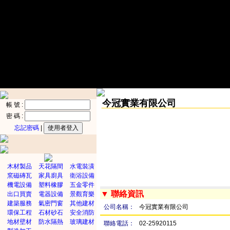
今冠實業有限公司
帳 號 :
密 碼 :
忘記密碼
|
木材製品
天花隔間
水電裝潢
窯磁磚瓦
家具廚具
衛浴設備
機電設備
塑料橡膠
五金零件
▼ 聯絡資訊
出口買賣
電器設備
景觀育樂
建築服務
氣密門窗
其他建材
公司名稱：
今冠實業有限公司
環保工程
石材砂石
安全消防
地材壁材
防水隔熱
玻璃建材
聯絡電話：
02-25920115