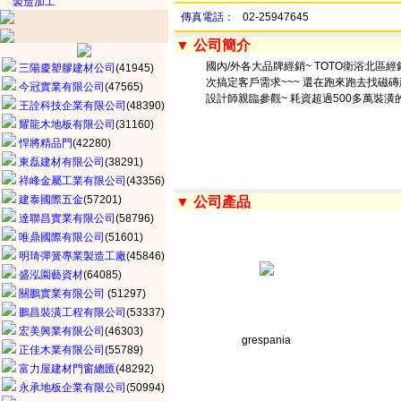
製造加工
傳真電話：
02-25947645
▼ 公司簡介
國內/外各大品牌經銷~ TOTO衛浴北區經
三陽慶塑膠建材公司
(41945)
次搞定客戶需求~~~ 還在跑來跑去找磁
今冠實業有限公司
(47565)
設計師親臨參觀~ 耗資超過500多萬裝潢的
王詮科技企業有限公司
(48390)
耀龍木地板有限公司
(31160)
悍將精品門
(42280)
東磊建材有限公司
(38291)
祥峰金屬工業有限公司
(43356)
建泰國際五金
(57201)
▼ 公司產品
達聯昌實業有限公司
(58796)
唯鼎國際有限公司
(51601)
明琦彈簧專業製造工廠
(45846)
盛泓園藝資材
(64085)
關鵬實業有限公司
(51297)
鵬昌裝潢工程有限公司
(53337)
宏美興業有限公司
(46303)
grespania
正佳木業有限公司
(55789)
富力屋建材門窗總匯
(48292)
永承地板企業有限公司
(50994)