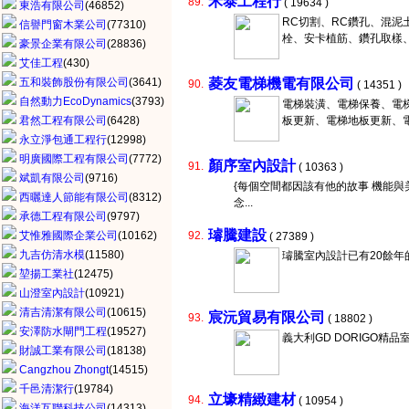
禾泰工程行
89.
( 19634 )
東浩有限公司
(46852)
RC切割、RC鑽孔、混
信譽門窗木業公司
(77310)
栓、安卡植筋、鑽孔取樣
豪景企業有限公司
(28836)
艾佳工程
(430)
五和裝飾股份有限公司
(3641)
菱友電梯機電有限公司
90.
( 14351 )
自然動力EcoDynamics
(3793)
電梯裝潢、電梯保養、電
君然工程有限公司
(6428)
板更新、電梯地板更新、
永立淨包通工程行
(12998)
明廣國際工程有限公司
(7772)
顏序室內設計
91.
( 10363 )
斌凱有限公司
(9716)
{每個空間都因該有他的故事 機能與
西曬達人節能有限公司
(8312)
念...
承德工程有限公司
(9797)
璿騰建設
艾惟雅國際企業公司
(10162)
92.
( 27389 )
九吉仿清水模
(11580)
璿騰室內設計已有20餘
堃揚工業社
(12475)
山澄室內設計
(10921)
清吉清潔有限公司
(10615)
宸沅貿易有限公司
93.
( 18802 )
安澤防水閘門工程
(19527)
義大利GD DORIGO精
財誠工業有限公司
(18138)
Cangzhou Zhongt
(14515)
千邑清潔行
(19784)
立壕精緻建材
94.
( 10954 )
海洋互聯科技公司
(14313)