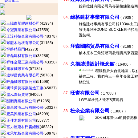
製造加工
銓鋒拉鏈有限公司為專業拉鍊製造商
綠格建材事業有限公司
84.
( 7938 )
三陽慶塑膠建材公司
(41934)
綠格建材事業有限公司於103年由工
發明專利ROUND BUCKLE圓
今冠實業有限公司
(47559)
置技術。
王詮科技企業有限公司
(48378)
耀龍木地板有限公司
(31155)
洋森國際貿易有限公司
85.
( 8169 )
悍將精品門
(42273)
柚木原木三角貿易商欲尋購馬來西亞
東磊建材有限公司
(38286)
祥峰金屬工業有限公司
(43350)
久揚裝潢設計概念館
86.
( 16406 )
建泰國際五金
(57185)
程服務於大台北地區，以
達聯昌實業有限公司
(58783)
補強工程。我們有三十多年專業工程
唯鼎國際有限公司
(51596)
錢公道
明琦彈簧專業製造工廠
(45837)
旺耆有限公司
87.
( 17088 )
盛泓園藝資材
(64065)
LG三星杜邦人造石&賽麗石
關鵬實業有限公司
(51285)
鵬昌裝潢工程有限公司
(53327)
松余企業有限公司
88.
( 13007 )
宏美興業有限公司
(46299)
本公司專營 pu硬質發泡板
正佳木業有限公司
(55777)
富力屋建材門窗總匯
(48282)
永承地板企業有限公司
(50978)