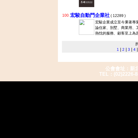
宏駿自動門企業社
100.
( 12289 )
宏駿企業成立至今秉著專
論住家、別墅、商業用、
熱忱的服務、顧客至上為
|
|
|
1
2
3
4
公會會址：新北市
TEL：(02)2226-