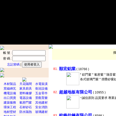
帳 號 :
密 碼 :
忘記密碼
|
順宏鋁業
81.
( 18766 )
* 鋁門窗 * 氣密窗 * 隔音窗
各式玻璃門窗 * 摺疊紗窗
木材製品
天花隔間
水電裝潢
窯磁磚瓦
家具廚具
衛浴設備
超越地板有限公司
82.
( 10955 )
機電設備
塑料橡膠
五金零件
出口買賣
電器設備
景觀育樂
~誠信原則 品質要求 專業
建築服務
氣密門窗
其他建材
環保工程
石材砂石
安全消防
地材壁材
防水隔熱
玻璃建材
銓鋒拉鍊有限公司
83.
( 8598 )