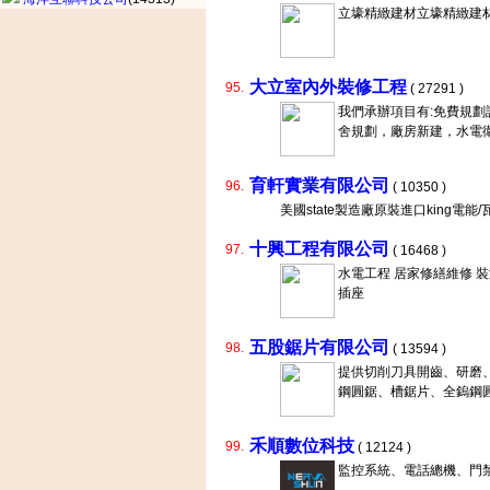
立壕精緻建材立壕精緻建
大立室內外裝修工程
95.
( 27291 )
我們承辦項目有:免費規
舍規劃，廠房新建，水電
育軒實業有限公司
96.
( 10350 )
美國state製造廠原裝進口king電能
十興工程有限公司
97.
( 16468 )
水電工程 居家修繕維修 裝潢
插座
五股鋸片有限公司
98.
( 13594 )
提供切削刀具開齒、研磨、
鋼圓鋸、槽鋸片、全鎢鋼圓
禾順數位科技
99.
( 12124 )
監控系統、電話總機、門禁